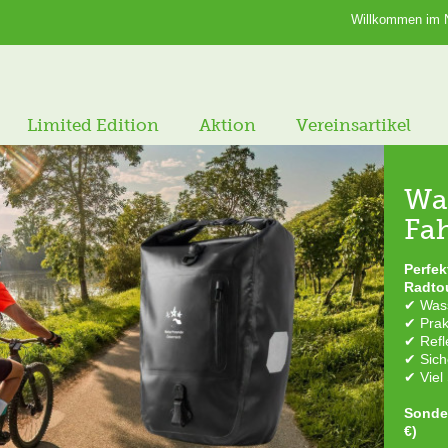
Willkommen im N
Limited Edition
Aktion
Vereinsartikel
Wa
Ber
Fa
nä
Perfek
Unsere
Radto
Trinkfl
✔ Wass
vom Ta
✔ Prak
✔ Refl
Diesen
✔ Sich
Jetzt 
✔ Viel
Nur sol
Sonder
Aktion
€)